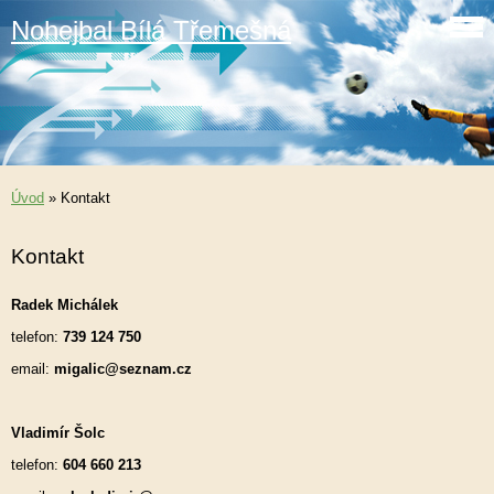
Nohejbal Bílá Třemešná
Úvod
»
Kontakt
Kontakt
Radek Michálek
telefon:
739 124 750
email:
migalic@seznam.cz
Vladimír Šolc
telefon:
604 660 213